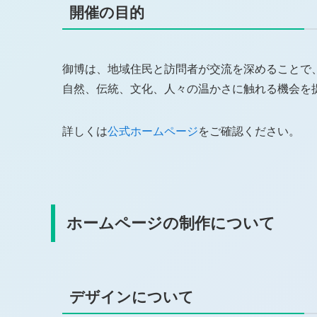
開催の目的
御博は、地域住民と訪問者が交流を深めることで
自然、伝統、文化、人々の温かさに触れる機会を
詳しくは
公式ホームページ
をご確認ください。
Top
介護部門エ
会社概要
転職ナース
弊社が選ばれる理由
子育てワー
ホームページの制作について
サービス紹介
制作実績
デザインについて
ブログ