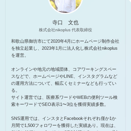
お問い合わせ窓口
寺口 文也
株式会社nikoplus 代表取締役
和歌山県御坊市にて2020年4月にホームページ制作会社
弊社のLINEを登録いただくと
を独立起業し、2023年1月に法人化し株式会社nikoplus
を運営。
お問い合わせがよりスムーズです。
LINEで問い合わせ
→
オンラインや地元の地域団体、コアワーキングスペー
スなどで、ホームページやLINE、インスタグラムなど
の運用方法について、幅広くセミナーなども行ってい
お仕事やその他お問い合わせについては
る。
専用フォームよりご連絡ください。
サイト運営では、医療系ワードやWEBの便利ツール検
索キーワードでSEO表示1〜3位を獲得実績多数。
メールで問い合わせ
→
SNS運用では、インスタとFacebookそれぞれ僅か1か
月間で1,500フォロワーを獲得した実績あり。現在は、