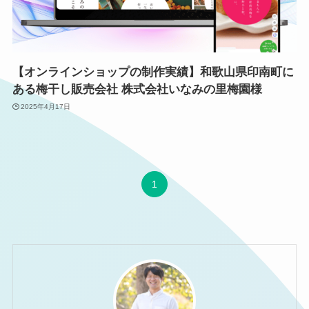
サービス紹介
制作実績
ブログ
【オンラインショップの制作実績】和歌山県印南町に
ある梅干し販売会社 株式会社いなみの里梅園様
お問い合わせ
2025年4月17日
プライバシーポリシー
介護部門エヌケア
1
転職ナース
子育てワークス
CONTACT