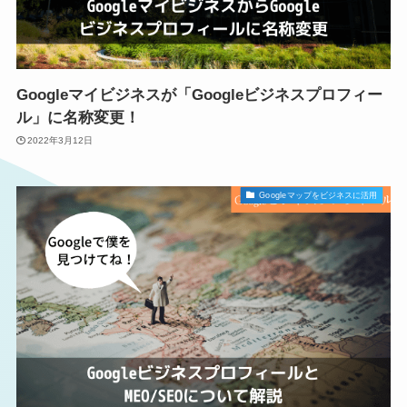
サービス紹介
制作実績
ブログ
Googleマイビジネスが「Googleビジネスプロフィー
ル」に名称変更！
お問い合わせ
2022年3月12日
プライバシーポリシー
Googleマップをビジネスに活用
介護部門エヌケア
転職ナース
子育てワークス
CONTACT