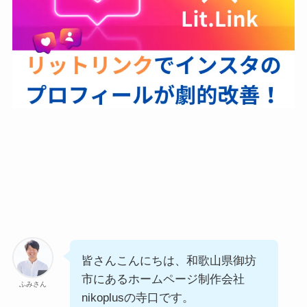
サービス紹介
制作実績
ブログ
お問い合わせ
プライバシーポリシー
介護部門エヌケア
転職ナース
子育てワークス
皆さんこんにちは、和歌山県御坊
市にあるホームページ制作会社
ふみさん
CONTACT
nikoplusの寺口です。