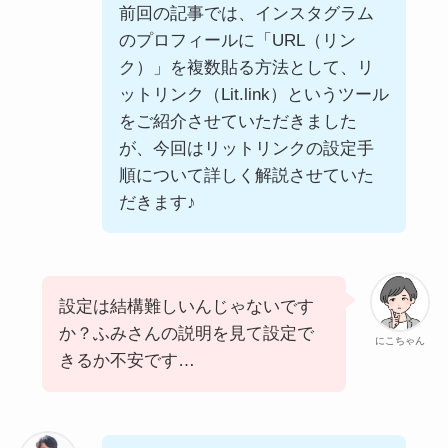
前回の記事では、インスタグラム
のプロフィールに「URL（リン
お問い合わせ窓口
ク）」を複数貼る方法として、リ
ットリンク（Lit.link）というツール
をご紹介させていただきました
が、今回はリットリンクの設定手
弊社のLINEを登録いただくと
順について詳しく解説させていた
お問い合わせがよりスムーズです。
だきます♪
LINEで問い合わせ
→
お仕事やその他お問い合わせについては
設定は結構難しいんじゃないです
専用フォームよりご連絡ください。
か？ふみさんの説明を見て設定で
にこちゃん
きるか不安です…
メールで問い合わせ
→