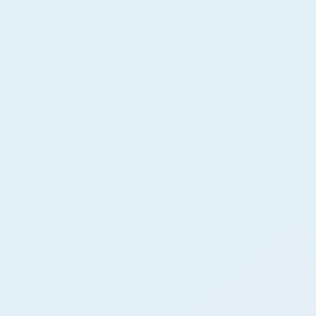
Top
介護部門エ
会社概要
転職ナース
弊社が選ばれる理由
子育てワー
サービス紹介
制作実績